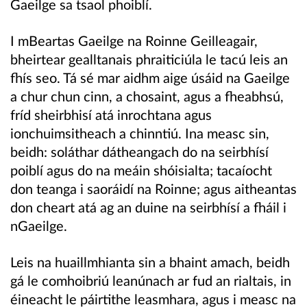
Gaeilge sa tsaol phoiblí.
I mBeartas Gaeilge na Roinne Geilleagair,
bheirtear gealltanais phraiticiúla le tacú leis an
fhís seo. Tá sé mar aidhm aige úsáid na Gaeilge
a chur chun cinn, a chosaint, agus a fheabhsú,
fríd sheirbhisí atá inrochtana agus
ionchuimsitheach a chinntiú. Ina measc sin,
beidh: soláthar dátheangach do na seirbhísí
poiblí agus do na meáin shóisialta; tacaíocht
don teanga i saoráidí na Roinne; agus aitheantas
don cheart atá ag an duine na seirbhísí a fháil i
nGaeilge.
Leis na huaillmhianta sin a bhaint amach, beidh
gá le comhoibriú leanúnach ar fud an rialtais, in
éineacht le páirtithe leasmhara, agus i measc na