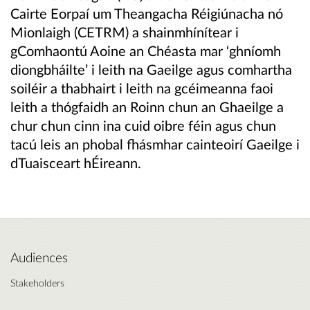
Cairte Eorpaí um Theangacha Réigiúnacha nó
Mionlaigh (CETRM) a shainmhínítear i
gComhaontú Aoine an Chéasta mar ‘ghníomh
diongbháilte’ i leith na Gaeilge agus comhartha
soiléir a thabhairt i leith na gcéimeanna faoi
leith a thógfaidh an Roinn chun an Ghaeilge a
chur chun cinn ina cuid oibre féin agus chun
tacú leis an phobal fhásmhar cainteoirí Gaeilge i
dTuaisceart hÉireann.
Audiences
Stakeholders