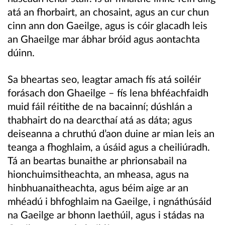
atá an fhorbairt, an chosaint, agus an cur chun
cinn ann don Gaeilge, agus is cóir glacadh leis
an Ghaeilge mar ábhar bróid agus aontachta
dúinn.
Sa bheartas seo, leagtar amach fís atá soiléir
forásach don Ghaeilge – fís lena bhféachfaidh
muid fáil réitithe de na bacainní; dúshlán a
thabhairt do na dearcthaí atá as dáta; agus
deiseanna a chruthú d’aon duine ar mian leis an
teanga a fhoghlaim, a úsáid agus a cheiliúradh.
Tá an beartas bunaithe ar phrionsabail na
hionchuimsitheachta, an mheasa, agus na
hinbhuanaitheachta, agus béim aige ar an
mhéadú i bhfoghlaim na Gaeilge, i ngnáthúsáid
na Gaeilge ar bhonn laethúil, agus i stádas na