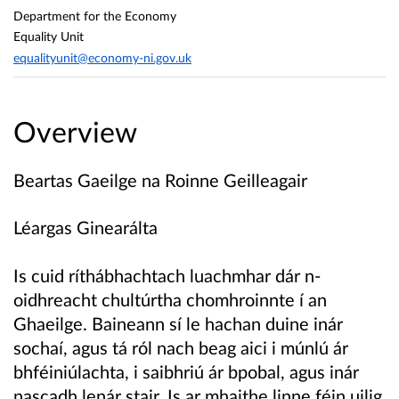
Department for the Economy
Equality Unit
equalityunit@economy-ni.gov.uk
Overview
Beartas Gaeilge na Roinne Geilleagair
Léargas Ginearálta
Is cuid ríthábhachtach luachmhar dár n-
oidhreacht chultúrtha chomhroinnte í an
Ghaeilge. Baineann sí le hachan duine inár
sochaí, agus tá ról nach beag aici i múnlú ár
bhféiniúlachta, i saibhriú ár bpobal, agus inár
nascadh lenár stair. Is ar mhaithe linne féin uilig