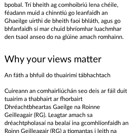
bpobal. Trí bheith ag comhoibriú lena chéile,
féadann muid a chinntiú go leanfaidh an
Ghaeilge uirthi de bheith faoi bhláth, agus go
bhfanfaidh sí mar chuid bhríomhar luachmhar
den tsaol anseo do na glúine amach romhainn.
Why your views matter
An fáth a bhfuil do thuairimí tábhachtach
Cuireann an comhairliúchán seo deis ar fáil duit
tuairim a thabhairt ar fhorbairt
Dhréachtbheartas Gaeilge na Roinne
Geilleagair (RG). Leagtar amach sa
dréachtpholasaí na bealaí ina gcomhlíonfaidh an
Roinn Geilleagair (RG) a tiomantas i leith na